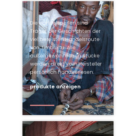
Die Handelsperlen sind
Träger der Geschichten der
viel bereisten Handelsroute
von Timbuktu. Alle
außergewöhnlichen Stücke
werden direkt vom Hersteller
persönlich handverlesen.
produkte anzeigen