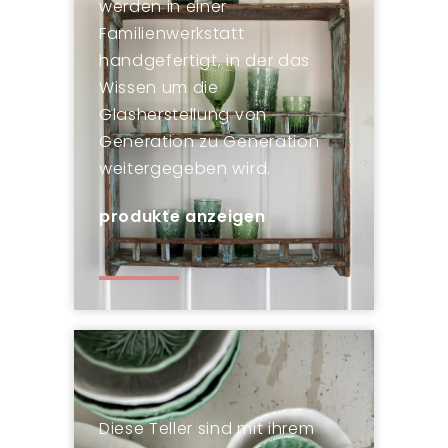
werden in einer
Familienwerkstatt
handgefertigt, in der das
Wissen um die
Glasherstellung von
Generation zu Generation
weitergegeben wird.
produkte anzeigen
Diese Teller sind mit ihrem