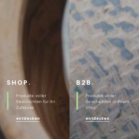
SHOP
.
B2B
.
Produkte voller
Produkte voller
Geschichten für Ihr
Geschichten in Ihrem
Zuhause
Shop
entdecken
entdecken