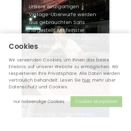
Unsere einzigartigen
Vintage-Überwürfe werden
aus gebrauchten Saris
hergestellt. Mit feinster
Handarbeit, viel Geduld und
Cookies
Liebe wird den Saris ein
zweites Leben geschenkt.
Wir verwenden Cookies, um Ihnen das beste
Erlebnis auf unserer Website zu ermöglichen. Wir
produkte anzeigen
respektieren Ihre Privatsphäre. Alle Daten werden
vertraulich behandelt. Lesen Sie
hier
mehr über
Datenschutz und Cookies.
nur notwendige Cookies
Cookies akzeptieren
Einzigartige Gegenstände,
die wir auf unseren Reisen
durch Indien entlang der