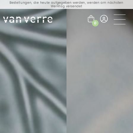
Bestellungen, die heute aufgegeben werden, werden am nächsten
Werktag versendet
Besuchen Sie unseren Flagship-Store in Amsterdam!
Handgefertigte Produkte voller Geschichten
0
Kostenloser Versand für Bestellungen über 75 € innerhalb der BENELUX-
Länder und Deutschland
Kostenloser Versand für Bestellungen über 150 € innerhalb der EU
Bestellungen, die heute aufgegeben werden, werden am nächsten
Werktag versendet
Besuchen Sie unseren Flagship-Store in Amsterdam!
Handgefertigte Produkte voller Geschichten