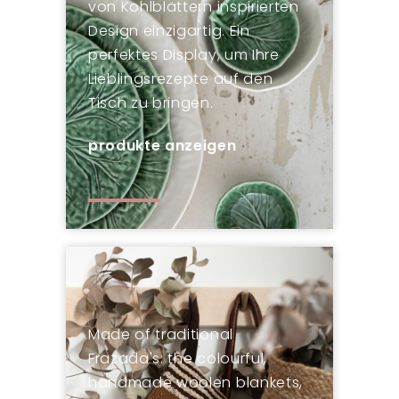
von Kohlblättern inspirierten
Design einzigartig. Ein
perfektes Display, um Ihre
Lieblingsrezepte auf den
Tisch zu bringen.
produkte anzeigen
Made of traditional
Frazada's: the colourful,
handmade woolen blankets,