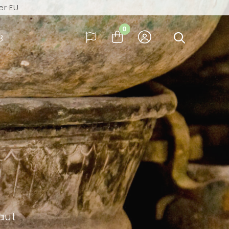
er EU
rktag versendet
0
B
der und Deutschland
er EU
rktag versendet
baut