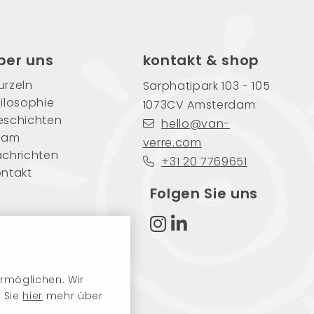
ber uns
kontakt & shop
rzeln
Sarphatipark 103 - 105
ilosophie
1073CV Amsterdam
eschichten
hello@van-
eam
verre.com
chrichten
+31 20 7769651
ntakt
Folgen Sie uns
rmöglichen. Wir
n Sie
hier
mehr über