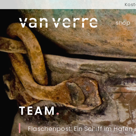
Kost
Bestellungen, 
shop
Kostenloser Versan
Kost
Bestellungen, 
TEAM
.
Flaschenpost: Ein Schiff im Hafen 