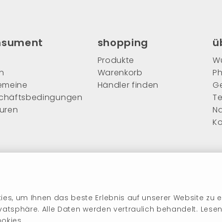
nsument
shopping
ü
Produkte
Wu
n
Warenkorb
Ph
gemeine
Händler finden
G
chäftsbedingungen
T
ouren
Na
Ko
es, um Ihnen das beste Erlebnis auf unserer Website zu e
ivatsphäre. Alle Daten werden vertraulich behandelt. Lese
okies.