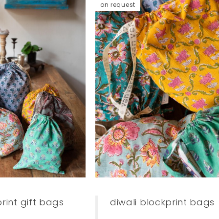
on request
print gift bags
diwali blockprint bags