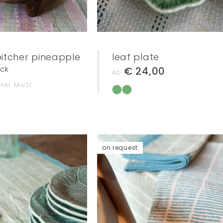
pitcher pineapple
leaf plate
ück
€ 24,00
Ab
Inkl. MwSt.
on request