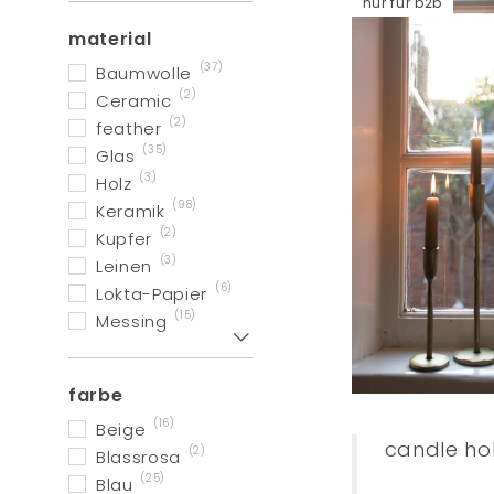
nur für b2b
material
(37)
Baumwolle
(2)
Ceramic
(2)
feather
(35)
Glas
(3)
Holz
(98)
Keramik
(2)
Kupfer
(3)
Leinen
(6)
Lokta-Papier
(15)
Messing
Zeig mehr
farbe
(16)
Beige
candle hol
(2)
Blassrosa
(25)
Blau