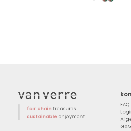
ko
FAQ
fair chain
treasures
Logi
sustainable
enjoyment
All
Ges