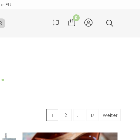
er EU
rktag versendet
0
B
der und Deutschland
er EU
rktag versendet
n
.
1
2
...
17
Weiter