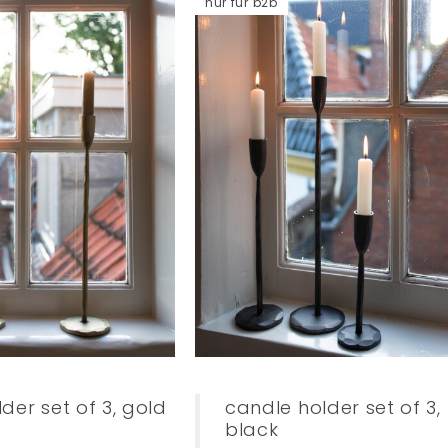
nur für b2b
der set of 3, gold
candle holder set of 3,
black