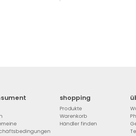
nsument
shopping
ü
Produkte
Wu
n
Warenkorb
Ph
gemeine
Händler finden
G
chäftsbedingungen
T