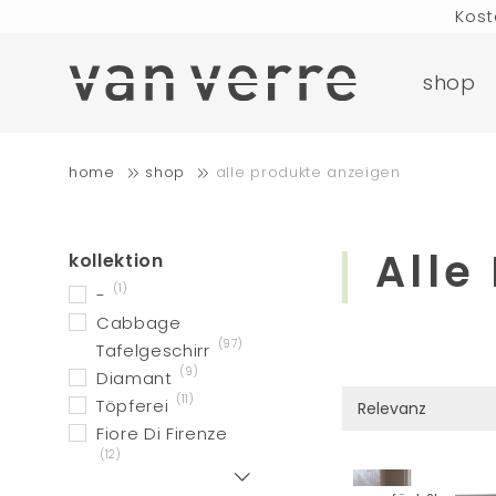
Kost
Bestellungen, 
shop
Kostenloser Versan
home
shop
alle produkte anzeigen
Kost
Bestellungen, 
Alle
kollektion
(1)
-
Cabbage
(97)
Tafelgeschirr
(9)
Diamant
(11)
Töpferei
Fiore Di Firenze
(12)
Zeig mehr