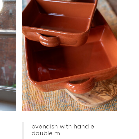
ovendish with handle
double m