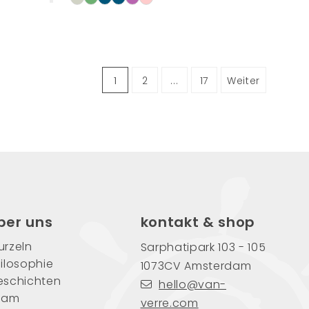
1
2
...
17
Weiter
ber uns
kontakt & shop
rzeln
Sarphatipark 103 - 105
ilosophie
1073CV Amsterdam
eschichten
hello@van-
eam
verre.com