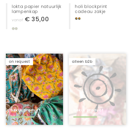
lokta papier natuurlijk
holi blockprint
lampenkap
cadeau zakje
€ 35,00
vanaf
on request
alleen b2b
bekijk product
bekijk product