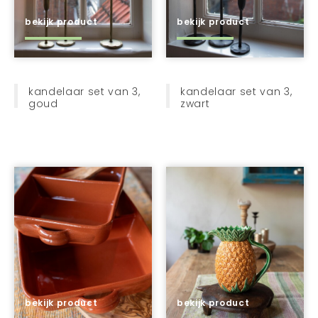
sieraden
bekijk product
bekijk product
tassen + manden
kids
cadeau's
kandelaar set van 3,
kandelaar set van 3,
goud
zwart
schrijfgerei
bekijk product
bekijk product