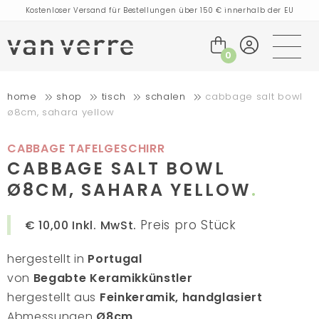
Kostenloser Versand für Bestellungen über 150 € innerhalb der EU
Bestellungen, die heute aufgegeben werden, werden am nächsten
Werktag versendet
Besuchen Sie unseren Flagship-Store in Amsterdam!
0
Handgefertigte Produkte voller Geschichten
Kostenloser Versand für Bestellungen über 75 € innerhalb der BENELUX-
home
shop
tisch
schalen
cabbage salt bowl
Länder und Deutschland
ø8cm, sahara yellow
Kostenloser Versand für Bestellungen über 150 € innerhalb der EU
Bestellungen, die heute aufgegeben werden, werden am nächsten
Werktag versendet
CABBAGE TAFELGESCHIRR
Besuchen Sie unseren Flagship-Store in Amsterdam!
CABBAGE SALT BOWL
Handgefertigte Produkte voller Geschichten
Ø8CM, SAHARA YELLOW
Preis pro Stück
€ 10,00
Inkl. MwSt.
hergestellt in
Portugal
von
Begabte Keramikkünstler
hergestellt aus
Feinkeramik, handglasiert
Abmessungen
Ø8cm