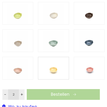
Tellern entwickelt. Die traditionelle grüne Kollektion
lässt sich endlos mit dem umfangreichen Angebot
an anderen schönen Farben kombinieren.
Bestellen
-
+
Wo zu kaufen