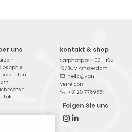
ber uns
kontakt & shop
rzeln
Sarphatipark 103 - 105
ilosophie
1073CV Amsterdam
eschichten
hello@van-
eam
verre.com
chrichten
+31 20 7769651
ntakt
Folgen Sie uns