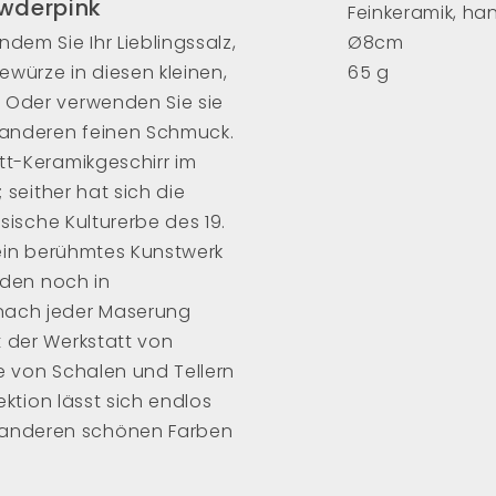
wderpink
Feinkeramik, ha
dem Sie Ihr Lieblingssalz,
Ø8cm
ewürze in diesen kleinen,
65 g
. Oder verwenden Sie sie
d anderen feinen Schmuck.
tt-Keramikgeschirr im
; seither hat sich die
esische Kulturerbe des 19.
o ein berühmtes Kunstwerk
erden noch in
 nach jeder Maserung
t der Werkstatt von
e von Schalen und Tellern
lektion lässt sich endlos
anderen schönen Farben