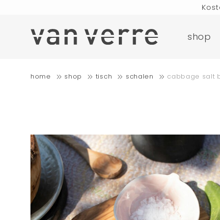
Kost
Bestellungen, 
shop
Kostenloser Versan
home
shop
tisch
schalen
cabbage salt 
Kost
Bestellungen, 