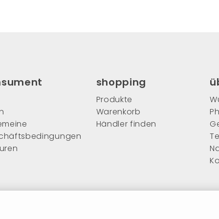
nsument
shopping
ü
Produkte
Wu
n
Warenkorb
Ph
gemeine
Händler finden
G
chäftsbedingungen
T
ouren
Na
Ko