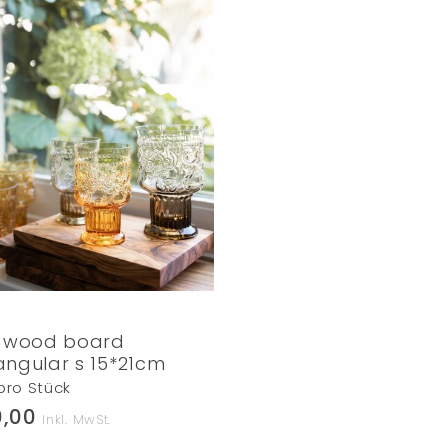
e wood board
angular s 15*21cm
 pro Stück
0,00
Inkl. MwSt.