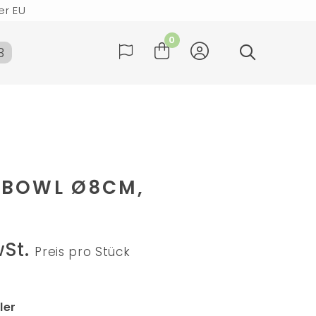
er EU
rktag versendet
0
B
der und Deutschland
er EU
rktag versendet
 BOWL Ø8CM,
wSt.
Preis pro Stück
ler