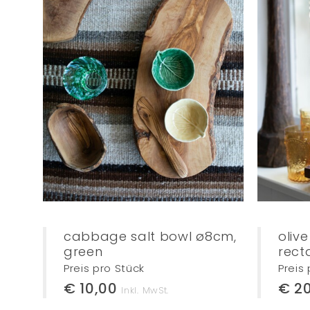
cabbage salt bowl ø8cm,
oliv
green
rect
Preis pro Stück
Preis
€ 10,00
€ 2
Inkl. MwSt.