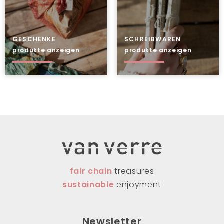
GESCHENKE
SCHREIBWAREN
produkte anzeigen
produkte anzeigen
fair chain
treasures
sustainable
enjoyment
Newsletter