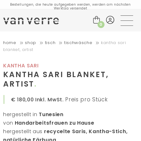
Bestellungen, die heute aufgegeben werden, werden am nächsten
Werktag versendet
Besuchen Sie unseren Flagship-Store in Amsterdam!
Handgefertigte Produkte voller Geschichten
0
Kostenloser Versand für Bestellungen über 75 € innerhalb der BENELUX-
Länder und Deutschland
home
shop
tisch
tischwäsche
kantha sari
Kostenloser Versand für Bestellungen über 150 € innerhalb der EU
blanket, artist
Bestellungen, die heute aufgegeben werden, werden am nächsten
Werktag versendet
Besuchen Sie unseren Flagship-Store in Amsterdam!
KANTHA SARI
Handgefertigte Produkte voller Geschichten
KANTHA SARI BLANKET,
ARTIST
Preis pro Stück
€ 180,00
Inkl. MwSt.
hergestellt in
Tunesien
von
Handarbeitsfrauen zu Hause
hergestellt aus
recycelte Saris, Kantha-Stich,
natürliche Färbung