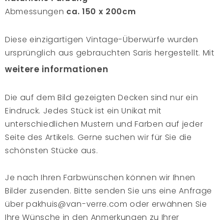
Abmessungen
ca. 150 x 200cm
Diese einzigartigen Vintage-Überwürfe wurden
ursprünglich aus gebrauchten Saris hergestellt. Mit
erstaunlich feiner Handarbeit, viel Geduld und
weitere informationen
Liebe wird den Saris ein zweites Leben geschenkt,
indem die gebrauchten Stoffe zu einer prächtigen
Die auf dem Bild gezeigten Decken sind nur ein
Patchworkdecke zusammengenäht werden. Eine
Eindruck. Jedes Stück ist ein Unikat mit
schöne Art, die Saris weiterzugeben. Die Überwürfe
unterschiedlichen Mustern und Farben auf jeder
werden mit natürlichen Farbstoffen aus Rinde,
Seite des Artikels. Gerne suchen wir für Sie die
Pflanzen und Früchten gefärbt. Sie werden von
schönsten Stücke aus.
Hand mit hölzernen, geschnitzten Blockstempeln
bedruckt. Eine Fusion verschiedener Techniken, die
Je nach Ihren Farbwünschen können wir Ihnen
sie noch schöner und inspirierender machen.
Bilder zusenden. Bitte senden Sie uns eine Anfrage
Hängen Sie sie über Ihr Bett oder legen Sie diese
über pakhuis@van-verre.com oder erwähnen Sie
herzerwärmende Geschichte auf Ihr Sofa und
Ihre Wünsche in den Anmerkungen zu Ihrer