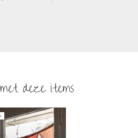
met deze items
b