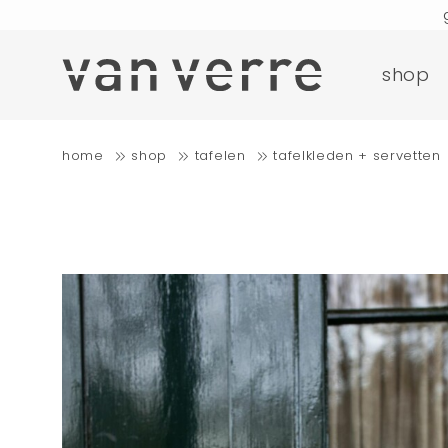
bestellinge
shop
gratis b
home
shop
tafelen
tafelkleden + servetten
bestellinge