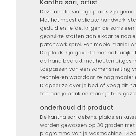
Kantha sari, artist
Deze unieke vintage plaids zijn gemaa
Met het meest delicate handwerk, ste
geduld en liefde, krijgen de sari’s e
gebruikte stoffen aan elkaar te naai
patchwork sprei. Een mooie manier om
De plaids zijn geverfd met natuurlijk
de hand bedrukt met houten uitgesn
toepassen van een samensmelting va
technieken waardoor ze nog mooier e
Drapeer ze over je bed of voeg dit 
toe aan je bank en maak je huis gezel
onderhoud dit product
De kantha sari dekens, plaids en ku
worden gewassen op 30 graden met 
programma van je wasmachine. Droo