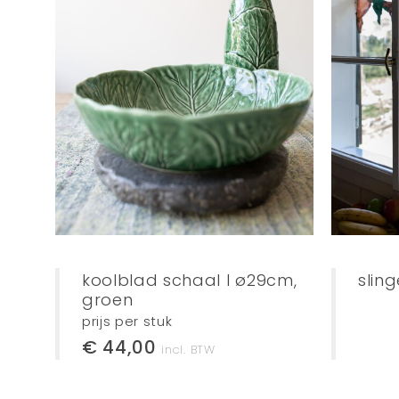
koolblad schaal l ø29cm,
sling
groen
prijs per stuk
€ 44,00
incl. BTW