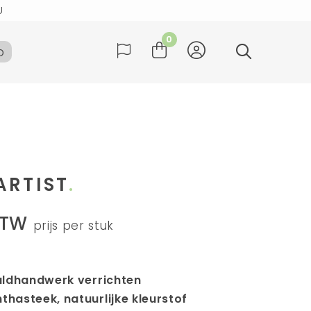
U
ag verzonden
0
b
Duitsland
U
ag verzonden
ARTIST
BTW
prijs per stuk
aldhandwerk verrichten
thasteek, natuurlijke kleurstof