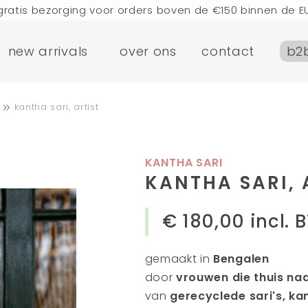
gratis bezorging voor orders boven de €150 binnen de E
n die vandaag worden geplaatst, worden de volgende d
new arrivals
over ons
contact
b2
bezoek onze winkel in Amsterdam!
handgemaakte producten vol verhalen
ezorging voor orders boven de €75 binnen de BENELUX & 
kantha sari, artist
gratis bezorging voor orders boven de €150 binnen de E
n die vandaag worden geplaatst, worden de volgende d
bezoek onze winkel in Amsterdam!
KANTHA SARI
handgemaakte producten vol verhalen
KANTHA SARI, 
€ 180,00
incl. 
gemaakt in
Bengalen
door
vrouwen die thuis na
van
gerecyclede sari's, kan