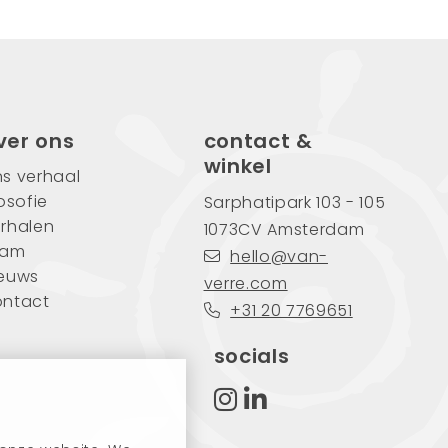
ver ons
contact &
winkel
s verhaal
losofie
Sarphatipark 103 - 105
rhalen
1073CV Amsterdam
eam
hello@van-
ieuws
verre.com
ontact
+31 20 7769651
socials