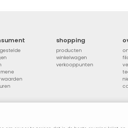
nsument
shopping
o
lgestelde
producten
on
gen
winkelwagen
fi
n
verkooppunten
ve
emene
t
rwaarden
n
ouren
c