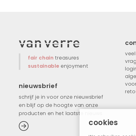
co
vee
fair chain
treasures
vra
sustainable
enjoyment
logi
alg
voo
nieuwsbrief
ret
schrijf je in voor onze nieuwsbrief
en blijf op de hoogte van onze
producten en het laatste nieuws
cookies