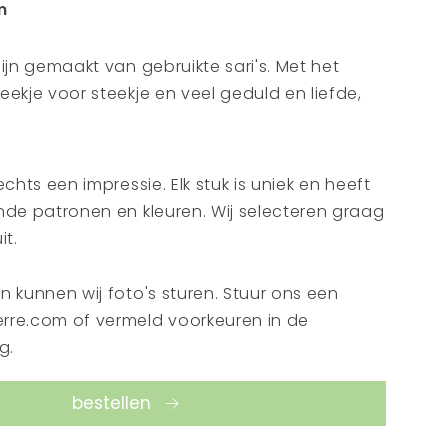
m
ijn gemaakt van gebruikte sari's. Met het
ekje voor steekje en veel geduld en liefde,
 leven door de gebruikte stoffen aan elkaar te
tchwork sprei. Een mooie manier om de sari's
n geverfd met natuurlijke kleuren en daarna
chts een impressie. Elk stuk is uniek en heeft
uten uitgesneden blokstempels. Het
nde patronen en kleuren. Wij selecteren graag
elting van verschillende technieken
it.
inspirerender worden. Drapeer ze over je bed
e verhaal toe aan je bank en maak je huis
 kunnen wij foto's sturen. Stuur ons een
rre.com of vermeld voorkeuren in de
g.
bestellen