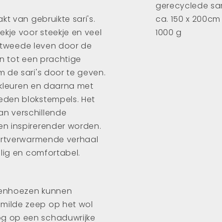
gerecyclede sari
kt van gebruikte sari's.
ca. 150 x 200cm
ekje voor steekje en veel
1000 g
en tweede leven door de
en tot een prachtige
 de sari's door te geven.
e kleuren en daarna met
eden blokstempels. Het
n verschillende
n inspirerender worden.
hartverwarmende verhaal
lig en comfortabel.
ssenhoezen kunnen
milde zeep op het wol
g op een schaduwrijke