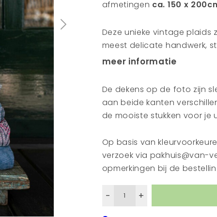
afmetingen
ca. 150 x 200c
Deze unieke vintage plaids z
meest delicate handwerk, ste
krijgen de sari’s een tweede
meer informatie
naaien tot een prachtige pa
door te geven. De plaids zij
De dekens op de foto zijn sle
met de hand bedrukt met ho
aan beide kanten verschille
toepassen van een samensm
de mooiste stukken voor je u
waardoor ze nog mooier en 
of voeg dit hartverwarmend
Op basis van kleurvoorkeuren
gezellig en comfortabel.
verzoek via pakhuis@van-ve
opmerkingen bij de bestellin
-
+