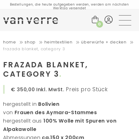
Bestellungen, die heute aufgegeben werden, werden am nächsten
Werktag versendet
Besuchen Sie unseren Flagship-Store in Amsterdam!
Handgefertigte Produkte voller Geschichten
0
Kostenloser Versand für Bestellungen über 75 € innerhalb der BENELUX-
Länder und Deutschland
home
shop
heimtextilien
überwürfe + decken
Kostenloser Versand für Bestellungen über 150 € innerhalb der EU
frazada blanket, category 3
Bestellungen, die heute aufgegeben werden, werden am nächsten
Werktag versendet
Besuchen Sie unseren Flagship-Store in Amsterdam!
FRAZADA BLANKET,
Handgefertigte Produkte voller Geschichten
CATEGORY 3
Preis pro Stück
€ 350,00
Inkl. MwSt.
hergestellt in
Bolivien
von
Frauen des Aymara-Stammes
hergestellt aus
100% Wolle mit Spuren von
Alpakawolle
Abmessungen
ca.150 x 200cm