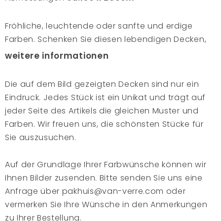
Fröhliche, leuchtende oder sanfte und erdige
Farben. Schenken Sie diesen lebendigen Decken,
die die Atmosphäre des intensiven
weitere informationen
Hochlandlebens in den Anden atmen, ein zweites
Leben. Durch die reine Handwerkskunst der
Die auf dem Bild gezeigten Decken sind nur ein
Aymara-Frauen werden die Decken mit der
Eindruck. Jedes Stück ist ein Unikat und trägt auf
Einfachheit des Webens zwischen vier Nadeln im
jeder Seite des Artikels die gleichen Muster und
Boden hergestellt. Sie weben ihre dicken Decken
Farben. Wir freuen uns, die schönsten Stücke für
zu Hause und schlafen unter ihnen, um sich in den
Sie auszusuchen.
langen, kalten Winternächten warm zu halten.
Wählen Sie einen Teppich, der zu Ihrer
Auf der Grundlage Ihrer Farbwünsche können wir
Persönlichkeit passt, denn aufgrund seiner hohen
Ihnen Bilder zusenden. Bitte senden Sie uns eine
Qualität wird er Ihre Einrichtung über Jahre hinweg
Anfrage über pakhuis@van-verre.com oder
bereichern.
vermerken Sie Ihre Wünsche in den Anmerkungen
zu Ihrer Bestellung.