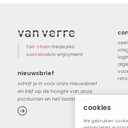
co
vee
fair chain
treasures
vra
sustainable
enjoyment
logi
alg
voo
nieuwsbrief
ret
schrijf je in voor onze nieuwsbrief
en blijf op de hoogte van onze
producten en het laatste nieuws
cookies
We gebruiken cookie
respecteren je priva