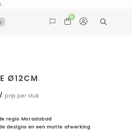
U
ag verzonden
0
b
Duitsland
U
ag verzonden
JE Ø12CM
W
prijs per stuk
 de regio Moradabad
nde designs en een matte afwerking