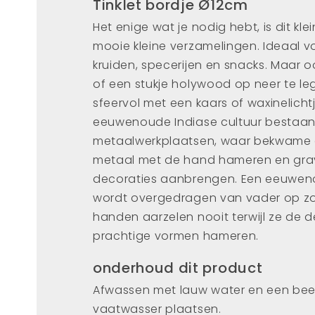
Tinklet bordje Ø12cm
Het enige wat je nodig hebt, is dit kle
mooie kleine verzamelingen. Ideaal v
kruiden, specerijen en snacks. Maar o
of een stukje holywood op neer te leg
sfeervol met een kaars of waxinelicht
eeuwenoude Indiase cultuur bestaan ​​
metaalwerkplaatsen, waar bekwame 
metaal met de hand hameren en gra
decoraties aanbrengen. Een eeuwe
wordt overgedragen van vader op zo
handen aarzelen nooit terwijl ze de de
prachtige vormen hameren.
onderhoud dit product
Afwassen met lauw water en een beetj
vaatwasser plaatsen.