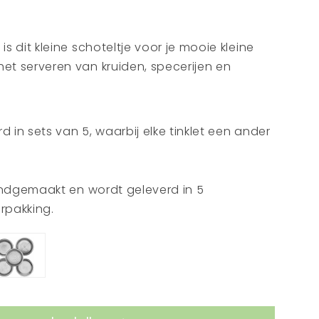
is dit kleine schoteltje voor je mooie kleine
het serveren van kruiden, specerijen en
 een zeepje of een stukje holywood op neer
 sfeervol met een kaars of waxinelichtje. Sinds
 Indiase cultuur bestaan ​​er traditionele
d in sets van 5, waarbij elke tinklet een ander
bekwame ambachtslieden het metaal met de
en prachtige decoraties aanbrengen. Een
t wordt overgedragen van vader op zoon.
 handgemaakt en wordt geleverd in 5
n nooit terwijl ze de details op elk dienblad
rpakking.
n.