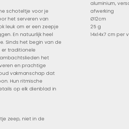
aluminium, vers
ine schoteltje voor je
afwerking
oor het serveren van
Ø12cm
ok leuk om er een zeepje
25 g
gen. En natuurlijk heel
14x14x7 cm per 
je. Sinds het begin van de
er traditionele
ambachtslieden het
veren en prachtige
noud vakmanschap dat
on. Hun ritmische
tails op elk dienblad in
e zeep, niet in de