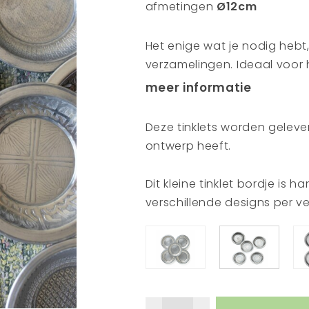
afmetingen
Ø12cm
Het enige wat je nodig hebt, 
verzamelingen. Ideaal voor 
snacks. Maar ook leuk om er
meer informatie
te leggen. En natuurlijk heel
het begin van de eeuwenoude
Deze tinklets worden gelever
metaalwerkplaatsen, waar 
ontwerp heeft.
hand hameren en graveren 
eeuwenoud vakmanschap da
Dit kleine tinklet bordje is
Hun ritmische handen aarzele
verschillende designs per ve
in prachtige vormen hamere