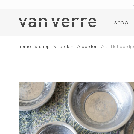
bestellinge
shop
gratis b
home
shop
tafelen
borden
tinklet bordj
bestellinge