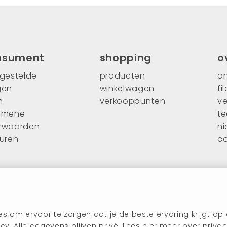
nsument
shopping
o
lgestelde
producten
on
gen
winkelwagen
fi
n
verkooppunten
ve
emene
t
rwaarden
n
ouren
c
s om ervoor te zorgen dat je de beste ervaring krijgt op
cy. Alle gegevens blijven privé. Lees
hier
meer over privac