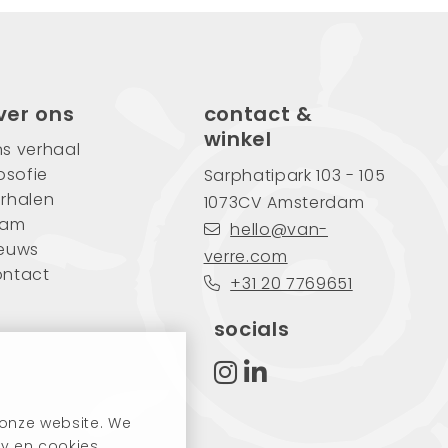
ver ons
contact &
winkel
s verhaal
losofie
Sarphatipark 103 - 105
rhalen
1073CV Amsterdam
eam
hello@van-
ieuws
verre.com
ontact
+31 20 7769651
socials
 onze website. We
y en cookies.