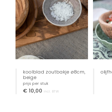
koolblad zoutbakje ø8cm,
olij
beige
prijs per stuk
€ 10,00
incl. BTW