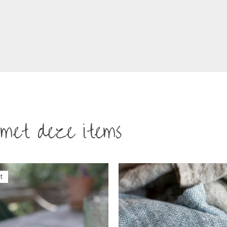
met deze items
t