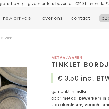
gratis bezorging voor orders boven de €150 binnen de E
n die vandaag worden geplaatst, worden de volgende d
new arrivals
over ons
contact
b2
bezoek onze winkel in Amsterdam!
handgemaakte producten vol verhalen
ezorging voor orders boven de €75 binnen de BENELUX & 
e ø12cm
gratis bezorging voor orders boven de €150 binnen de E
n die vandaag worden geplaatst, worden de volgende d
bezoek onze winkel in Amsterdam!
METAALWAREN
handgemaakte producten vol verhalen
TINKLET BORD
€ 3,50
incl. BT
gemaakt in
India
door
metaal bewerkers in
van
aluminium, verschille