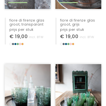
sieraden
tassen + manden
kids
fiore di firenze glas
fiore di firenze glas
groot, transparant
groot, grijs
cadeau's
prijs per stuk
prijs per stuk
schrijfgerei
€ 19,00
€ 19,00
incl. BTW
incl. BTW