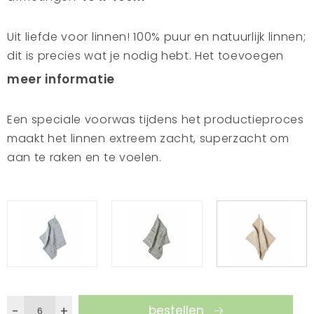
Uit liefde voor linnen! 100% puur en natuurlijk linnen;
dit is precies wat je nodig hebt. Het toevoegen
van een sfeer van feest en vreugde aan het leven.
meer informatie
Een kleed met fijne servetten om te koesteren. Een
speciale voorwas tijdens het productieproces
Een speciale voorwas tijdens het productieproces
maakt het linnen extreem zacht. Superzacht om
maakt het linnen extreem zacht, superzacht om
aan te raken en te voelen. Creëer een prachtige
aan te raken en te voelen.
en moeiteloze stijl met dit tafelkleed van natuurlijk
en puur linnen voor luie, informele gelegenheden
of helemaal geen gelegenheid :)
bestellen
-
+