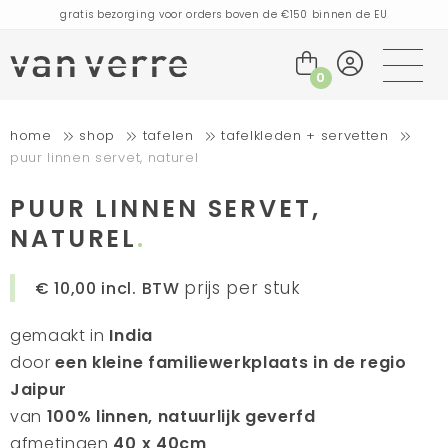
gratis bezorging voor orders boven de €150 binnen de EU
bestellingen die vandaag worden geplaatst, worden de volgende dag
verzonden
bezoek onze winkel in Amsterdam!
0
handgemaakte producten vol verhalen
home
shop
tafelen
tafelkleden + servetten
gratis bezorging voor orders boven de €75 binnen de BENELUX & Duitsland
puur linnen servet, naturel
gratis bezorging voor orders boven de €150 binnen de EU
bestellingen die vandaag worden geplaatst, worden de volgende dag
PUUR LINNEN SERVET,
verzonden
bezoek onze winkel in Amsterdam!
NATUREL
handgemaakte producten vol verhalen
prijs per stuk
€ 10,00
incl. BTW
gemaakt in
India
door
een kleine familiewerkplaats in de regio
Jaipur
van
100% linnen, natuurlijk geverfd
afmetingen
40 x 40cm