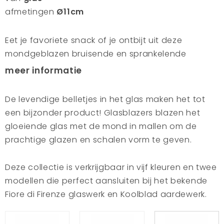
afmetingen
Ø11cm
Eet je favoriete snack of je ontbijt uit deze
mondgeblazen bruisende en sprankelende
kommen uit de Marco Polo collectie. In de 13e
meer informatie
eeuw introduceerde de Venetiaanse
ontdekkingsreiziger Marco Polo Azië in Europa. Hij
De levendige belletjes in het glas maken het tot
vertrok vanuit Venetië, volgde de Zijderoute en
een bijzonder product! Glasblazers blazen het
kwam terecht in Cathay, dat nu bekend staat als
gloeiende glas met de mond in mallen om de
China. Hier ontdekte hij interessante gewoonten,
prachtige glazen en schalen vorm te geven.
een hoge vorm van beschaving en
indrukwekkende rijkdom, die Marco Polo ertoe
Deze collectie is verkrijgbaar in vijf kleuren en twee
brachten handel te drijven met China. Eeuwen
modellen die perfect aansluiten bij het bekende
later doen we dat nog steeds. Tegenwoordig
Fiore di Firenze glaswerk en Koolblad aardewerk.
associëren we China vaak met massaproducten,
maar er komen nog steeds mooie dingen