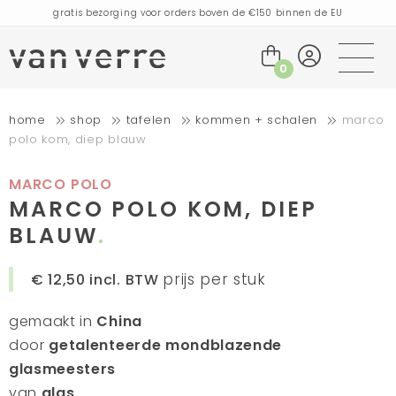
gratis bezorging voor orders boven de €150 binnen de EU
bestellingen die vandaag worden geplaatst, worden de volgende dag
verzonden
bezoek onze winkel in Amsterdam!
0
handgemaakte producten vol verhalen
home
shop
tafelen
kommen + schalen
marco
gratis bezorging voor orders boven de €75 binnen de BENELUX & Duitsland
polo kom, diep blauw
gratis bezorging voor orders boven de €150 binnen de EU
bestellingen die vandaag worden geplaatst, worden de volgende dag
verzonden
MARCO POLO
bezoek onze winkel in Amsterdam!
MARCO POLO KOM, DIEP
handgemaakte producten vol verhalen
BLAUW
prijs per stuk
€ 12,50
incl. BTW
gemaakt in
China
door
getalenteerde mondblazende
glasmeesters
van
glas