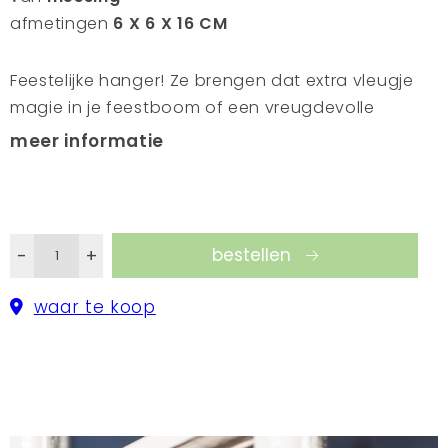
afmetingen
6 X 6 X 16 CM
Feestelijke hanger! Ze brengen dat extra vleugje
magie in je feestboom of een vreugdevolle
aanvulling voor feestelijkheden. Deze hangers
meer informatie
worden vervaardigd in traditionele metaal ateliers
waar bekwame handen messing in prachtige
hangers veranderen. Dit eeuwenoude
vakmanschap wordt overgedragen van vader op
bestellen
-
+
zoon. Hun handen aarzelen nooit terwijl ze de
delicate details van elk afzonderlijk item
waar te koop
vormgeven.