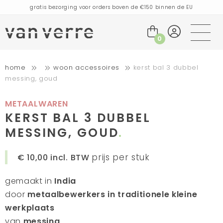
gratis bezorging voor orders boven de €150 binnen de EU
bestellingen die vandaag worden geplaatst, worden de volgende dag
verzonden
bezoek onze winkel in Amsterdam!
0
handgemaakte producten vol verhalen
home
woon accessoires
kerst bal 3 dubbel
gratis bezorging voor orders boven de €75 binnen de BENELUX & Duitsland
messing, goud
gratis bezorging voor orders boven de €150 binnen de EU
bestellingen die vandaag worden geplaatst, worden de volgende dag
verzonden
METAALWAREN
bezoek onze winkel in Amsterdam!
KERST BAL 3 DUBBEL
handgemaakte producten vol verhalen
MESSING, GOUD
prijs per stuk
€ 10,00
incl. BTW
gemaakt in
India
door
metaalbewerkers in traditionele kleine
werkplaats
van
messing